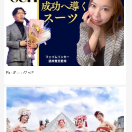
FirstPlace♡MIE