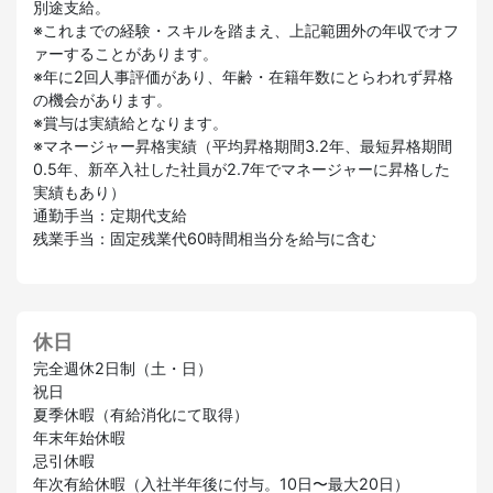
別途支給。
※これまでの経験・スキルを踏まえ、上記範囲外の年収でオフ
ァーすることがあります。
※年に2回人事評価があり、年齢・在籍年数にとらわれず昇格
の機会があります。
※賞与は実績給となります。
※マネージャー昇格実績（平均昇格期間3.2年、最短昇格期間
0.5年、新卒入社した社員が2.7年でマネージャーに昇格した
実績もあり）
通勤手当：定期代支給
残業手当：固定残業代60時間相当分を給与に含む
休日
完全週休2日制（土・日）
祝日
夏季休暇（有給消化にて取得）
年末年始休暇
忌引休暇
年次有給休暇（入社半年後に付与。10日〜最大20日）