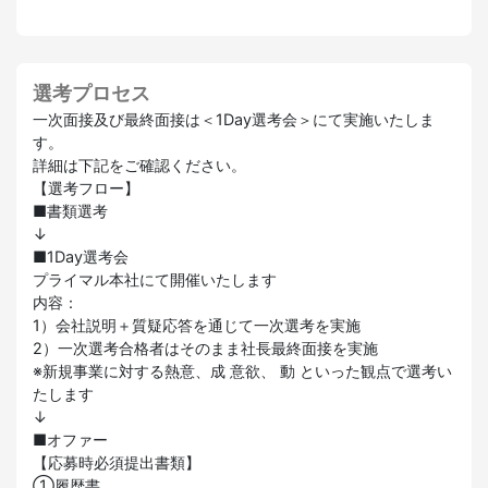
選考プロセス
一次面接及び最終面接は＜1Day選考会＞にて実施いたしま
す。
詳細は下記をご確認ください。
【選考フロー】
■書類選考
↓
■1Day選考会
プライマル本社にて開催いたします
内容：
1）会社説明＋質疑応答を通じて一次選考を実施
2）一次選考合格者はそのまま社長最終面接を実施
※新規事業に対する熱意、成 意欲、 動 といった観点で選考い
たします
↓
■オファー
【応募時必須提出書類】
①履歴書