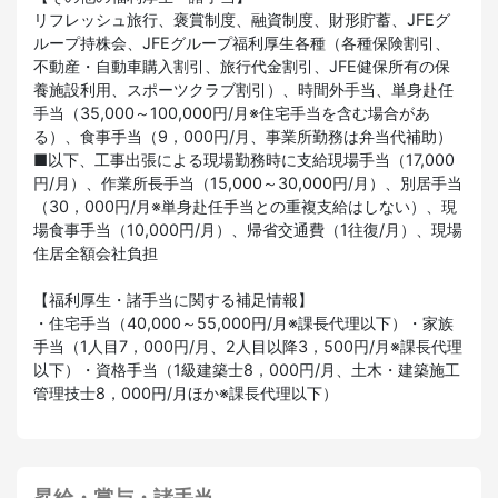
リフレッシュ旅行、褒賞制度、融資制度、財形貯蓄、JFEグ
ループ持株会、JFEグループ福利厚生各種（各種保険割引、
不動産・自動車購入割引、旅行代金割引、JFE健保所有の保
養施設利用、スポーツクラブ割引）、時間外手当、単身赴任
手当（35,000～100,000円/月※住宅手当を含む場合があ
る）、食事手当（9，000円/月、事業所勤務は弁当代補助）
■以下、工事出張による現場勤務時に支給現場手当（17,000
円/月）、作業所長手当（15,000～30,000円/月）、別居手当
（30，000円/月※単身赴任手当との重複支給はしない）、現
場食事手当（10,000円/月）、帰省交通費（1往復/月）、現場
住居全額会社負担
【福利厚生・諸手当に関する補足情報】
・住宅手当（40,000～55,000円/月※課長代理以下）・家族
手当（1人目7，000円/月、2人目以降3，500円/月※課長代理
以下）・資格手当（1級建築士8，000円/月、土木・建築施工
管理技士8，000円/月ほか※課長代理以下）
昇給・賞与・諸手当