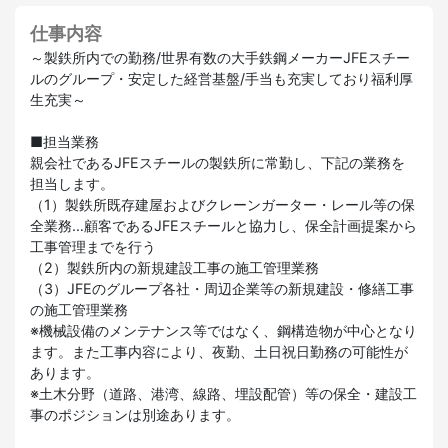
仕事内容
～製鉄所内での勤務/世界有数の大手鉄鋼メーカーJFEスチー
ルのグループ・安定した経営基盤/手当も充実しており福利厚
生充実～
■担当業務
親会社であるJFEスチールの製鉄所に常勤し、下記の業務を
担当します。
（1）製鉄所既存建屋およびクレーンガーター・レール等の保
全業務…顧客であるJFEスチールと協力し、保全計画提案から
工事管理までを行う
（2）製鉄所内の新規建設工事の施工管理業務
（3）JFEのグループ各社・周辺企業等の新規建設・修繕工事
の施工管理業務
※機械設備のメンテナンス等ではなく、鋼構造物が中心となり
ます。また工事内容により、夜勤、土日祝日勤務の可能性が
あります。
※土木分野（道路、港湾、線路、埋設配管）等の保全・建設工
事のポジションは別途あります。