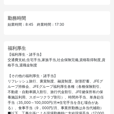
勤務時間
始業時間：8:45 終業時間：17:30
福利厚生
【福利厚生・諸手当】
交通費支給,住宅手当,家族手当,社会保険完備,資格取得制度,資
格手当,退職金制度
【その他の福利厚生・諸手当】
リフレッシュ旅行、褒賞制度、融資制度、財形貯蓄、JFEグ
ループ持株会、JFEグループ福利厚生各種（各種保険割引、
不動産・自動車購入割引、旅行代金割引、JFE健保所有の保
養施設利用、スポーツクラブ割引）、時間外手当、単身赴任
手当（35,000～100,000円/月※住宅手当を含む場合があ
る）、食事手当（9，000円/月、事業所勤務は弁当代補助）
■以下、工事出張による現場勤務時に支給現場手当（17,000