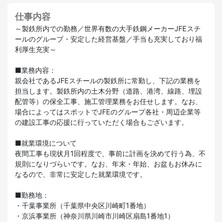
仕事内容
～製鉄所内での勤務／世界有数の大手鉄鋼メーカーJFEスチ
ールのグループ・安定した経営基盤／手当も充実しており福
利厚生充実～
■業務内容：
親会社であるJFEスチールの製鉄所に常勤し、下記の業務を
担当します。製鉄所内の土木分野（道路、港湾、線路、埋設
配管等）の保全工事、施工管理業務をお任せします。なお、
場合によってはスポットでJFEのグループ各社・周辺企業等
の建設工事の応援に行っていただく場合もございます。
■就業環境について
夜間工事も現状月1回程度で、事前に計画を決めて行う為、不
規則になりづらいです。なお、年末・年始、お盆もお休みに
なるので、非常に安定した就業環境です。
■勤務地：
・千葉事業所（千葉県中央区川崎町1番地）
・京浜事業所（神奈川県川崎市川崎区扇島1番地1）