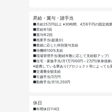
昇給・賞与・諸手当
■月給25万円以上 ※30時間、4万6千円の固定残
■昇給年1回
■賞与年2回
■残業手当(超過分)
■業績に応じた特別賞与支給
■待機時100%支給
■現場管理手当(勤続年数に応じて支給額アップ)
■住宅・家族手当/月1万7000円～2万円(単身借家の
※提携している寮あり(プロジェクト等によっても
■交通費全額支給
■引越手当/3万円
■勤務手当/月10,250円
休日
■年間休日114日