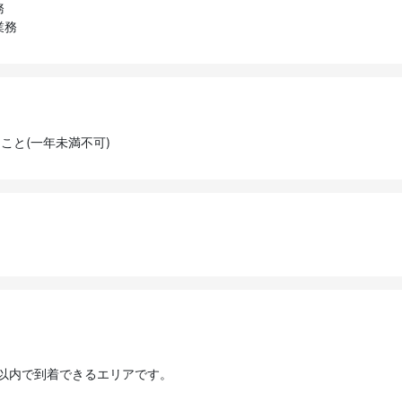
務
業務
こと(一年未満不可)
以内で到着できるエリアです。