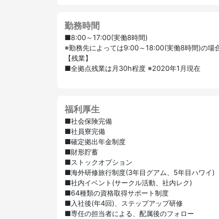
勤務時間
■8:00～17:00(実働8時間)
※勤務先によっては9:00～18:00(実働8時間)の
【残業】
■全拠点残業は月30h程度 ※2020年1月現在
福利厚生
■社会保険完備
■社員寮完備
■確定拠出年金制度
■財形貯蓄
■ストックオプション
■海外研修旅行制度(3年目グアム、5年目ハワイ)
■社内イベント(サークル活動、社内レク)
■64種類の資格取得サポート制度
■入社後(年4回)、ステップアップ研修
■専任の担当者による、配属後のフォロー