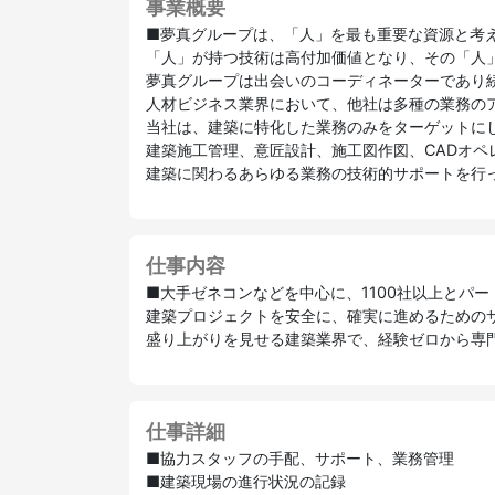
事業概要
■夢真グループは、「人」を最も重要な資源と考
「人」が持つ技術は高付加価値となり、その「人
夢真グループは出会いのコーディネーターであり
人材ビジネス業界において、他社は多種の業務の
当社は、建築に特化した業務のみをターゲットに
建築施工管理、意匠設計、施工図作図、CADオペ
建築に関わるあらゆる業務の技術的サポートを行
仕事内容
■大手ゼネコンなどを中心に、1100社以上とパ
建築プロジェクトを安全に、確実に進めるための
盛り上がりを見せる建築業界で、経験ゼロから専
仕事詳細
■協力スタッフの手配、サポート、業務管理
■建築現場の進行状況の記録