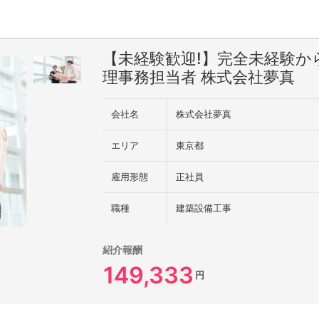
【未経験歓迎!】完全未経験
理事務担当者 株式会社夢真
会社名
株式会社夢真
エリア
東京都
雇用形態
正社員
職種
建築設備工事
紹介報酬
149,333
円