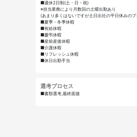
■週休2日制(土・日・祝)
※担当業務により月数回の土曜出勤あり
(あまり多くはないですが土日出社の平日休みのプ
■夏季・冬季休暇
■有給休暇
■慶弔休暇
■産前産後休暇
■介護休暇
■リフレッシュ休暇
■休日出勤手当
選考プロセス
■書類選考,最終面接