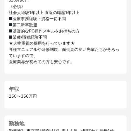
《必須》
社会人経験1年以上 直近の職歴1年以上
■医療事務経験・資格一切不問
■第二新卒歓迎
■基礎的なPC操作スキルをお持ちの方
■業種/職種経験不問
★人物重視の採用を行っています★
各種マニュアルや研修制度、面倒見の良い先輩たちがそろっ
ていますので、
医療業界が初めての方も安心です。
年収
250〜350万円
勤務地
勤務地1 : 東京都 [最寄り駅] JR山手線 上野駅から徒歩1分