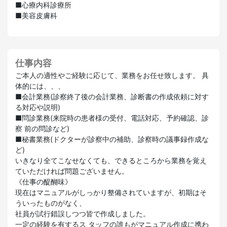
■心療内科診療所
■美容皮膚科
仕事内容
ご本人の適性やご経験に応じて、業務をお任せ致します。 具
体的には、、、
■会計業務(診察終了後の会計業務、診断書の作成依頼に対す
る対応や説明)
■問診業務(来院時の患者様の受付、電話対応、予約確認、診
察 前の問診など)
■秘書業務(ドクターが診察中の補助、診察時の議事録作成な
ど)
いきなり全てこなせなくても、できるところから業務を覚え
ていただければ問題ございません。
《仕事の醍醐味》
現在はマニュアルがしっかり整備されていますが、初期はそ
ういったものがなく、
社員が試行錯誤しつつ皆で作成しました。
一定の経験を有するス タッフの誰もがマニュアル作成に携わ