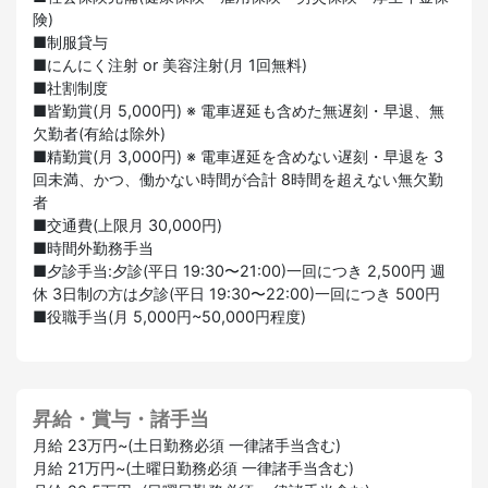
険)
■制服貸与
■にんにく注射 or 美容注射(月 1回無料)
■社割制度
■皆勤賞(月 5,000円) ※ 電車遅延も含めた無遅刻・早退、無
欠勤者(有給は除外)
■精勤賞(月 3,000円) ※ 電車遅延を含めない遅刻・早退を 3
回未満、かつ、働かない時間が合計 8時間を超えない無欠勤
者
■交通費(上限月 30,000円)
■時間外勤務手当
■夕診手当:夕診(平日 19:30〜21:00)一回につき 2,500円 週
休 3日制の方は夕診(平日 19:30〜22:00)一回につき 500円
■役職手当(月 5,000円~50,000円程度)
昇給・賞与・諸手当
月給 23万円~(土日勤務必須 一律諸手当含む)
月給 21万円~(土曜日勤務必須 一律諸手当含む)