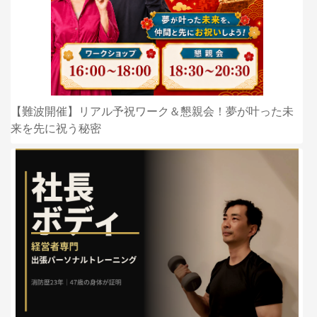
【難波開催】リアル予祝ワーク＆懇親会！夢が叶った未
来を先に祝う秘密