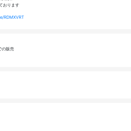
しております
n.ee/RDMXVRT
での販売