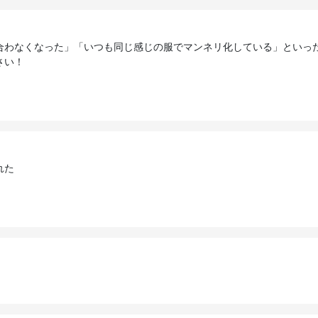
合わなくなった」「いつも同じ感じの服でマンネリ化している」といっ
さい！
れた