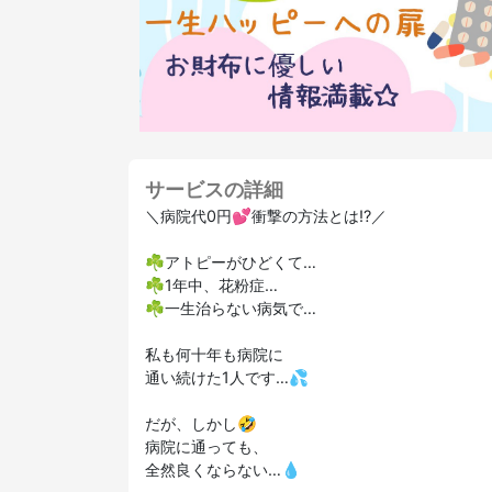
サービスの詳細
＼病院代0円💕衝撃の方法とは⁉️／
☘️アトピーがひどくて…
☘️1年中、花粉症…
☘️一生治らない病気で…
私も何十年も病院に
通い続けた1人です…💦
だが、しかし🤣
病院に通っても、
全然良くならない…💧