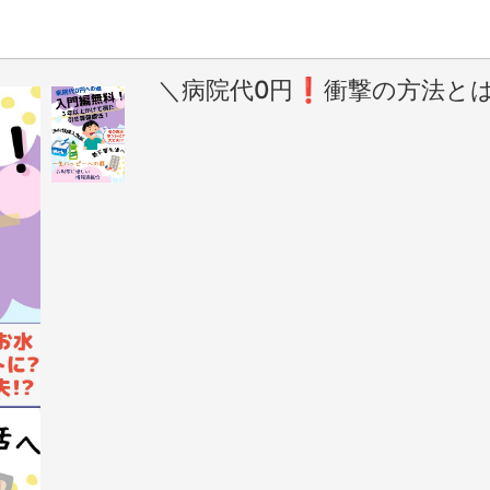
＼病院代0円❗️衝撃の方法とは