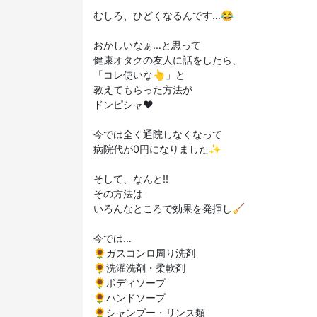
むしろ、ひどくなるんです…😂
おかしいなぁ…と思って
健康オタクの友人に話をしたら、
「コレ使いな👆」と
教えてもらった方法が
ドンピシャ♥️
今では全く通院しなくなって
病院代が0円になりました✨
そして、なんと‼️
その方法は
いろんなところで効果を発揮し🧹
今では…
🌻ガスコンロ周り洗剤
🌻洗濯洗剤・柔軟剤
🌻ボディソープ
🌻ハンドソープ
🌻シャンプー・リンス類