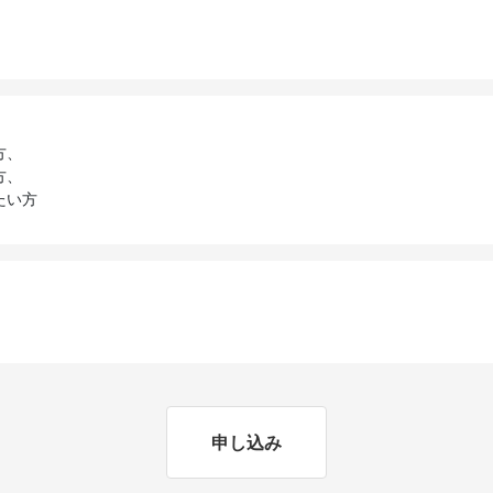
方、
方、
たい方
申し込み