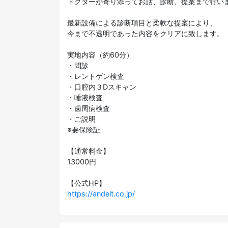
ドクターが寄り添ってお話、診断、提案まで行い
最新設備による診断項目と柔軟な提案により、
今まで不透明であった内容をクリアに致します。
実地内容（約60分）
・問診
・レントゲン検査
・口腔内３Dスキャン
・唾液検査
・歯周病検査
・ご説明
※要保険証
【通常料金】
13000円
【公式HP】
https://andelt.co.jp/