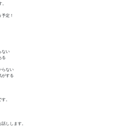
ます。
う予定！
らない
ある
からない
気がする
です。
お話しします。