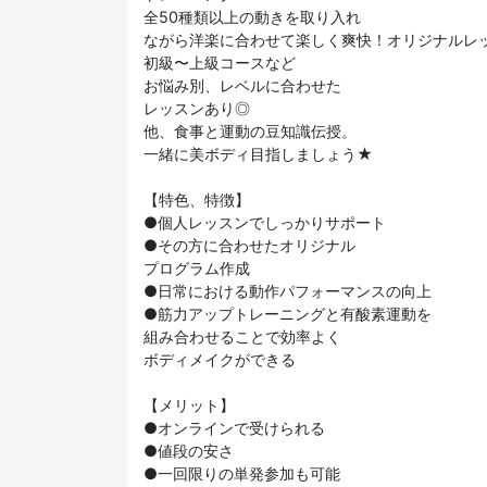
全50種類以上の動きを取り入れ
ながら洋楽に合わせて楽しく爽快！オリジナルレ
初級〜上級コースなど
お悩み別、レベルに合わせた
レッスンあり◎
他、食事と運動の豆知識伝授。
一緒に美ボディ目指しましょう★
【特色、特徴】
●個人レッスンでしっかりサポート
●その方に合わせたオリジナル
プログラム作成
●日常における動作パフォーマンスの向上
●筋力アップトレーニングと有酸素運動を
組み合わせることで効率よく
ボディメイクができる
【メリット】
●オンラインで受けられる
●値段の安さ
●一回限りの単発参加も可能