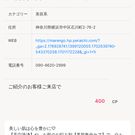
カテゴリー
美容系
住所
神奈川県横浜市中区石川町2-76-2
WEB
https://marengo.hp.peraichi.com/?
_ga=2.176928741.1399120055.1702639740-
543370258.1701172228&_gl=1*1l
電話番号
090-4620-2999
ご紹介のお客様ご来店で
400
CP
美しい肌は心を豊かに♡
【毛穴洗浄】や、お肌のお悩み別【美肌集中ケア】で、ウル