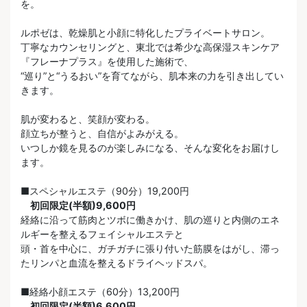
を。
ルポゼは、乾燥肌と小顔に特化したプライベートサロン。
丁寧なカウンセリングと、東北では希少な高保湿スキンケア
『フレーナプラス』を使用した施術で、
“巡り”と“うるおい”を育てながら、肌本来の力を引き出してい
きます。
肌が変わると、笑顔が変わる。
顔立ちが整うと、自信がよみがえる。
いつしか鏡を見るのが楽しみになる、そんな変化をお届けし
ます。
■スペシャルエステ（90分）19,200円
初回限定(半額)9,600円
経絡に沿って筋肉とツボに働きかけ、肌の巡りと内側のエネ
ルギーを整えるフェイシャルエステと
頭・首を中心に、ガチガチに張り付いた筋膜をはがし、滞っ
たリンパと血流を整えるドライヘッドスパ。
■経絡小顔エステ（60分）13,200円
初回限定(半額)6,600円