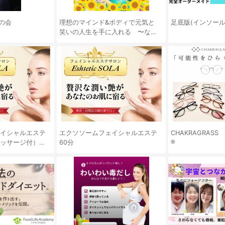
の会
理想のマインド&ボディで元気と
足底版(インソール
笑いの人生を手に入れる 〜なり
たい未来を科学する〜
イシャルエステ
エクソソームフェイシャルエステ
CHAKRAGRAS
ッサージ付）80
60分
®️