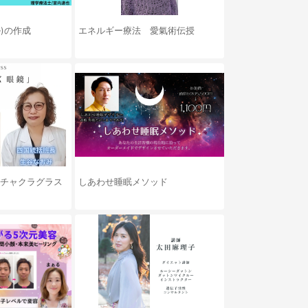
)の作成
エネルギー療法 愛氣術伝授
S チャクラグラス
しあわせ睡眠メソッド