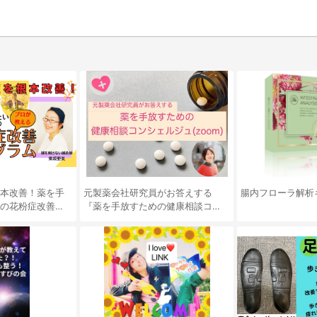
本改善！薬を手
元製薬会社研究員がお答えする
腸内フローラ解析
の花粉症改善プ
『薬を手放すための健康相談コン
シェルジュ（zoom）』