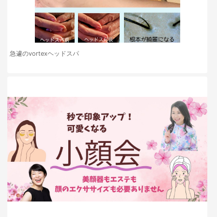
急遽のvortexヘッドスパ