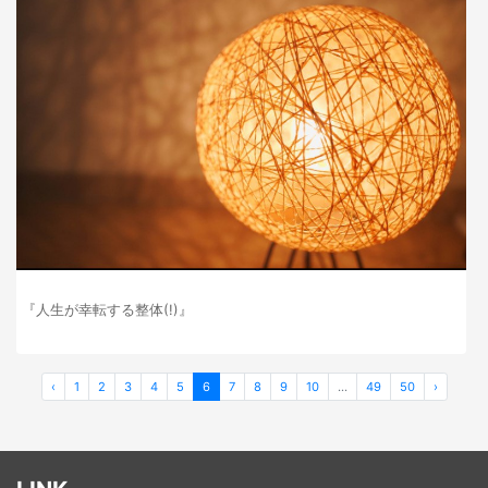
『人生が幸転する整体(!)』
‹
1
2
3
4
5
6
7
8
9
10
...
49
50
›