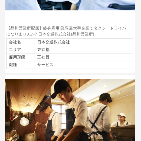
【品川営業所配属】終身雇用!業界最大手企業でタクシードライバー
になりませんか? 日本交通株式会社(品川営業所)
会社名
日本交通株式会社
エリア
東京都
雇用形態
正社員
職種
サービス