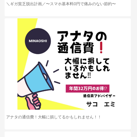
＼ギガ貧乏脱出計画／〜スマホ基本料0円で痛みのない節約〜
アナタの通信費！大幅に損してるかもしれません！！